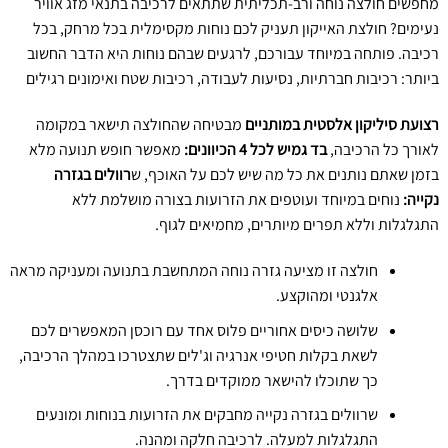
מחפשים חולצה נוחה ורב-תכליתית שתתאים לרכיבה בתנאי מזג אוויר
נעימים? חולצת האייקון תעניק לכם נוחות מקסימלית בכל מרחק, בכל
רכיבה. פותחה במיוחד עבורכם, לרגעים שבהם נוחות היא הדבר החשוב
ביותר: רכיבות חברתיות, נסיעות לעבודה, רכיבות שטח ואימונים רגילים
רצועת סיליקון אלסטית במותניים
מבטיחה שהחולצה תישאר במקומה
לאורך כל הרכיבה,
בד גמיש לכל 4 הכיוונים
:
מאפשר חופש תנועה מלא
בזמן שאתם נותנים את כל מה שיש לכם על האוכף, ש
רוולים בגזרה
נקייה
:
נוחים במיוחד ועוטפים את הזרועות בצורה מושלמת ללא
התגלגלות וללא תפרים מיותרים, מחמיאים לגוף.
חולצה זו מציעה גזרה נוחה המתחשבת בתנועה ומעניקה מראה
אלגנטי ומהוקצע.
שלושה כיסים אחוריים פלוס אחד עם רוכסן המאפשרים לכם
לשאת בקלות חטיפי אנרגיה וג'לים שתצטרכו במהלך הרכיבה,
כך שתוכלו להישאר ממוקדים בדרך.
שרוולים בגזרה נקייה מחבקים את הזרועות בנוחות ומונעים
התגלגלות למעלה. לרכיבה חלקה ומהנה.