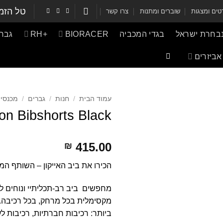
טל הזמ
ים ומצגות
שוברים ומתנות
צרו קשר
נבחרת ישראל
בגדי המכביה
BIORACER
+RH
גברי
אביזרים
עמוד הבית
/
חנות
/
גברים
/
מכנסי 
on Bibshorts Black
415.00
₪
הכירו את ביב האייקון – השותף ה
מחפשים ביב רב-תכליתיי ונוחים לרכ
מקסימלית בכל מרחק, בכל רכיבה. 
ביותר: רכיבות חברתיות, רכיבות לע