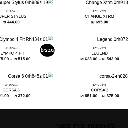
משקפיים
משקפיים
UPER STYLUS
CHANGE XTRM
₪
444.00
₪
695.00
משקפיים
משקפיים
מבצע!
LYMPO 4 FIT
LEGEND
דילוג
5.00
–
₪
515.00
₪
623.00
–
₪
543.00
לתוכן
משקפיים
משקפיים
CORSA 6
CORSA 2
דילוג
1.00
–
₪
372.00
₪
851.00
–
₪
375.00
לתוכן
להזמנות צרו קשר