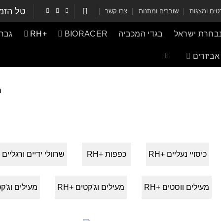
טל הזמ
ים ומצגות
שוברים ומתנות
צרו קשר
נבחרת ישראל
בגדי המכביה
BIORACER
+RH
גברי
אביזרים
מצי
כיסויי נעליים +RH
כפפות +RH
שרוולי ידיים ורגליים +H
מעילים ווסטים +RH
מעילים וג'קטים +RH
מעילים וג'קט