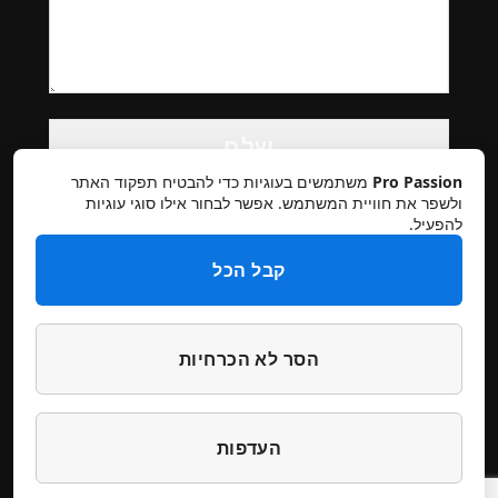
Please
leave
this
Pro Passion
משתמשים בעוגיות כדי להבטיח תפקוד האתר
field
ולשפר את חוויית המשתמש. אפשר לבחור אילו סוגי עוגיות
להפעיל.
empty.
קבל הכל
הסר לא הכרחיות
תקנון אתר
מדיניות פרטיות
ביטולים והחזרות
הצהרת נגישות
צרו קשר
העדפות
דילוג
דילוג
עיצוב והקמה סטודיו מיכל