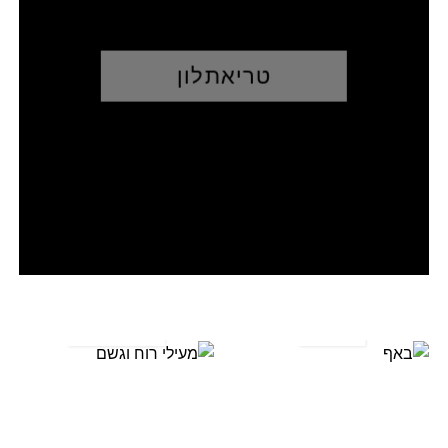
טריאתלון
מעילי
רוח
באף
וגשם