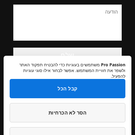
Please
leave
this
Pro Passion
משתמשים בעוגיות כדי להבטיח תפקוד האתר
field
ולשפר את חוויית המשתמש. אפשר לבחור אילו סוגי עוגיות
להפעיל.
empty.
קבל הכל
הסר לא הכרחיות
תקנון אתר
מדיניות פרטיות
ביטולים והחזרות
הצהרת נגישות
צרו קשר