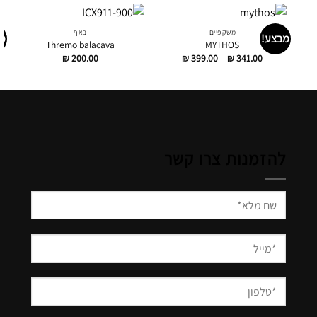
משקפיים
באף
מבצע!
מ
Thremo balacava
MYTHOS
דילוג
₪
200.00
₪
399.00
–
₪
341.00
לתוכן
להזמנות צרו קשר