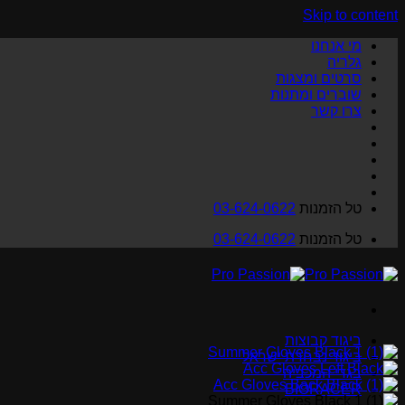
Skip to content
מי אנחנו
גלריה
סרטים ומצגות
שוברים ומתנות
צרו קשר
טל הזמנות
03-624-0622
טל הזמנות
03-624-0622
ביגוד קבוצות
ביגוד נבחרת ישראל
בגדי המכביה
BIORACER