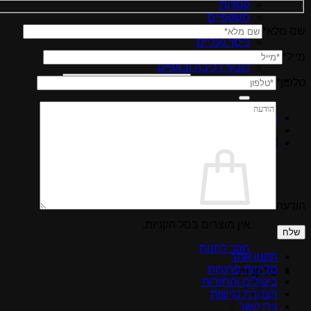
קסדות
משקפיים
ביגוד תרמי לאופניים
שם מלא*
כיסוי נעליים
כפפות רכיבה
מייל*
כובעי רכיבה ובאפים
חיפוש עבור:
טלפון*
התחברות
סל קניות /
0.00
₪
הודעה
Please
אין מוצרים בסל הקניות.
leave
this
חזור לחנות
field
תקנון אתר
empty.
מדיניות פרטיות
סל קניות
ביטולים והחזרות
הצהרת נגישות
צרו קשר