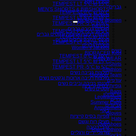
קסדות +RH
TEMPEST LT 5°C to 15°C
גברים
MEN'S SHORTS & BIBSHORTS
TEMPEST 0°C to 10°C
Men's Jackets
TEMPEST LT 5°C to 15°C
BIORACER Women
TEMPEST PR -5°C to 5°C
GILETS
חולצות רכיבה גברים
TEMPEST PR -5°C to 5°C
חולצות רכיבה ארוכות וג'קטים גברים
TEMPEST 0°C to 10°C
מכנסי רכיבה וביבים גברים
TEMPEST LT 5°C to 15°C
ווסטים גברים
Women's Jackets
נשים
BIORACER Kids
TEMPEST 0°C to 10°C
RAIN WEAR
TEMPEST LT 5°C to 15°C
Shirts
TEMPEST PR -5°C to 5°C
Triathlon
חולצות רכיבה נשים
Bioracer Team
חולצות רכיבה ארוכות וג'קטים נשים
עודפים
מכנסי רכיבה וביבים נשים
גופיות בסיס קייציות
ווסטים נשים
Bags
טריאתלון
Legwarmers
ילדים
Summer Caps
אביזרים
Armwarmers
באף
Gloves
גופיות בסיס קייציות
Hats
מעילי רוח וגשם
Overshoes
גרבי רכיבה
Rain Clothing
שרוולי ידיים ורגליים
Socks