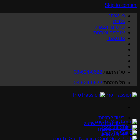
Skip to content
מי אנחנו
גלריה
סרטים ומצגות
שוברים ומתנות
צרו קשר
טל הזמנות
03-624-0622
טל הזמנות
03-624-0622
ביגוד קבוצות
ביגוד נבחרת ישראל
בגדי המכביה
BIORACER