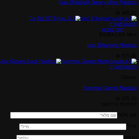
Epic Ultralight Jersey Misty Nautica
₪
485.00
אין מוצרים בסל הקניות.
תצוגה מהירה
חזור לחנות
BIORACER Men
Icon Bibshorts Nautica
₪
415.00
תצוגה מהירה
Gloves
Summer Gloves Nautica
₪
155.00
להזמנות צרו קשר
שם מלא*
מייל*
טלפון*