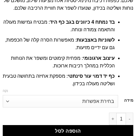
שלכם. כפפות רכיבה מינימליסטיות אלה מציעות שילוב מושלם של
נוחות ושליטה בכידון, שנועדו לשפר את חוויית הרכיבה שלכם.
בד נמתח 4 כיוונים בגב כף היד
: מבטיח גמישות מעולה
והתאמה צמודה ונוחה.
לשוניות באצבעות
: מאפשרות הסרה קלה של הכפפות,
גם עם ידיים מזיעות.
עיצוב ארגונומי
: מפחית קימוטים ומשפר את הנוחות
הכללית במהלך רכיבות ארוכות.
כף יד דמוי עור סינתטי
: מספקת אחיזה בתחושה טבעית
ושליטה מעולה בכידון.
נקה
דילוג
מידה
לתוכן
דילוג לתוכן
הוספה לסל