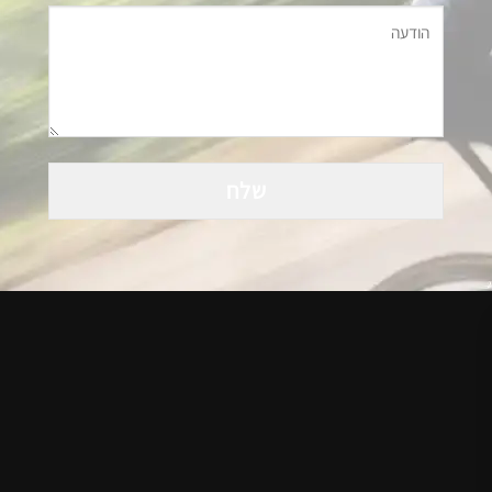
Please
leave
this
field
empty.