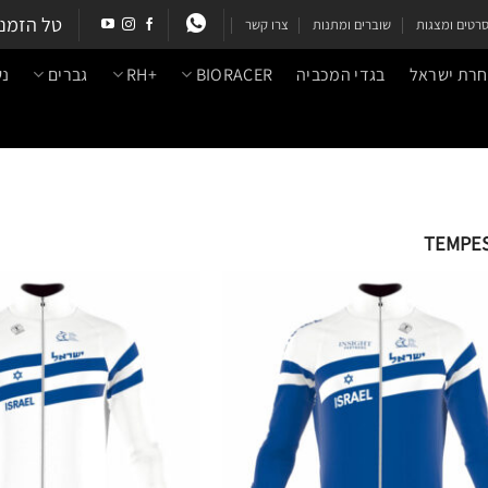
טל הזמנ
רטים ומצגות
שוברים ומתנות
צרו קשר
בחרת ישראל
בגדי המכביה
BIORACER
+RH
גברים
נש