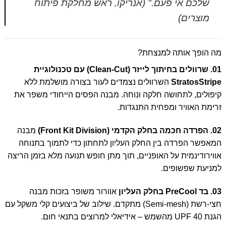
שלכם אי פעם."
(אנריקו, ראש מחלקת פיתוח
מוצרים)
מה הופך אותה למנצחת?
01. שרוולים בחיתוך לייזר (Clean-Cut) עם טכנולוגיית
StratosStripe
השרוולים נצמדים לעור בצורה מושלמת ללא
קיפולים, לתחושה חלקה ונוחה. מבנה הפסים הייחודי משפר את
זרימת האוויר ומפחית התנגדות.
02. הפרדה חכמה בחלק הקדמי (Front Kit Division)
מבנה
המאפשר הפרדה בין החלק העליון לתחתון כדי לתמוך בתנוחה
אווירודינמית על האופניים, תוך מתן חופש תנועה מלא בזמן הריצה
למניעת שפשופים.
03. בד PreCool בחלק העליון
אוורור משופר בזכות מבנה
חצי-רשת (Semi-mesh) מתקדם. שילוב של ביצועים קלי משקל עם
הגנת UPF 40 מהשמש – אידיאלי למרוצים בתנאי חום.