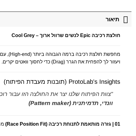
תיאור
חולצת רכיבה Epic לנשים שרוול ארוך – Cool Grey
מחפשת חולצת רכיבה ברמה הגבוהה ביותר (High-end), עם גזרת רכיבה אווירודינמית לתנאי מזג אוויר
ויעזור לך להפחית את הגרר (Drag) כדי לחסוך וואטים יקרים. במילים אחרות: לרכוב מהר יותר באימוני אינטרוולים, ברכיבות סיבולת ארוכות ובמרוצים מאתגרים.
ProtoLab's Insights (תובנות מעבדת הפיתוח)
"צוות הפיתוח שלנו יצר את החולצה הזו עבור רו
וונדי, תדמיתנית (Pattern maker)
01 | גזרה מותאמת לתנוחת רכיבה (Race Position Fit)
מסי