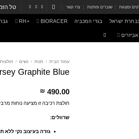
טל הזמ
ים ומצגות
שוברים ומתנות
צרו קשר
נבחרת ישראל
בגדי המכביה
BIORACER
+RH
גברי
אביזרים
עמוד הבית
/
חנות
/
נשים
/
חולצות 
sey Graphite Blue
490.00
₪
חולצת רכיבה זו מציעה נוחות מרבי
שרוולים
:
גזרה בעיצוב נקי ללא ת