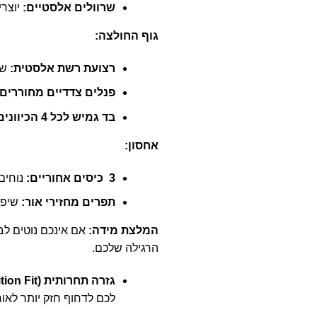
שרוולים אלסטיים
:
יוצרי
גוף החולצה
:
רצועת רשת אלסטית
:
שו
פנלים צדדיים מחוררים
בד גמיש לכל 4 הכיוונים
אחסון
:
3
כיסים אחוריים
:
נוחים 
תפרים מחזירי אור
:
שיפו
המלצת מידה
:
אם אינכם נוטים לב
הרגילה שלכם.
גזרה תחרותית
(Race Position Fit):
לכם לדחוף חזק יותר לאור