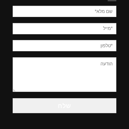
Please
leave
this
field
empty.