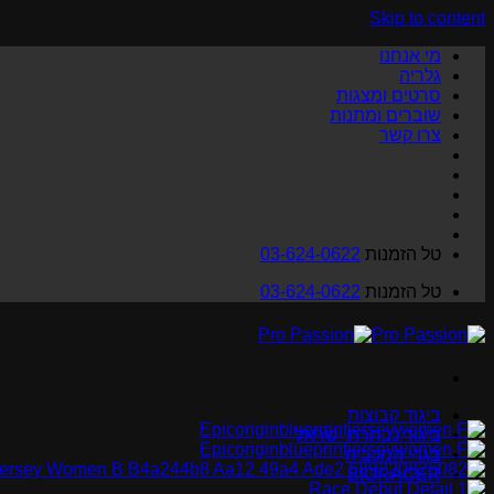
Skip to content
מי אנחנו
גלריה
סרטים ומצגות
שוברים ומתנות
צרו קשר
טל הזמנות
03-624-0622
טל הזמנות
03-624-0622
ביגוד קבוצות
ביגוד נבחרת ישראל
בגדי המכביה
BIORACER