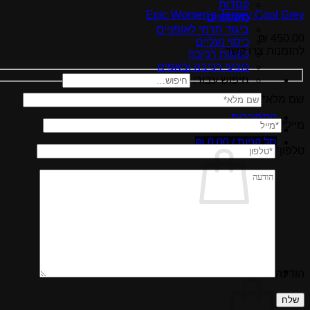
קסדות
Epic Women's Jersey Cool Grey
משקפיים
ביגוד תרמי לאופניים
₪
450.00
כיסוי נעליים
להזמנות צרו קשר
כפפות רכיבה
כובעי רכיבה ובאפים
חיפוש עבור:
שם מלא*
התחברות
מייל*
סל קניות /
0.00
₪
טלפון*
אין מוצרים בסל הקניות.
חזור לחנות
סל קניות
הודעה
Please
leave