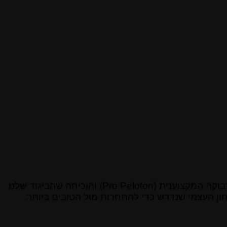
לכל אגדה יש צעד ראשון באור הזרקורים. עבורנו, הצעד הזה היה Tonton Tapis – הקבוצה שהביאה את Bioracer לדבוקה המקצוענית (Pro Peloton) והוכיחה שהביגוד שלנו
ון העצמי שנדרש כדי להתחרות מול הטובים ביותר.