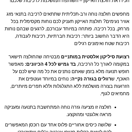
הכירו את חולצת האייקון – השותפה המושלמת לרכיבות שלכם!
מחפשים חולצה נוחה ורב-תכליתית שתתאים לרכיבה בתנאי מזג
אוויר נעימים? חולצת האייקון תעניק לכם נוחות מקסימלית בכל
מרחק, בכל רכיבה. פותחה במיוחד עבורכם, לרגעים שבהם נוחות
היא הדבר החשוב ביותר: רכיבות חברתיות, רכיבות לעבודה,
רכיבות שטח ואימונים רגילים
רצועת סיליקון אלסטית במותניים
מבטיחה שהחולצה תישאר
במקומה לאורך כל הרכיבה,
בד גמיש לכל 4 הכיוונים
:
מאפשר
חופש תנועה מלא בזמן שאתם נותנים את כל מה שיש לכם על
האוכף, ש
רוולים בגזרה נקייה
:
נוחים במיוחד ועוטפים את
הזרועות בצורה מושלמת ללא התגלגלות וללא תפרים מיותרים,
מחמיאים לגוף.
חולצה זו מציעה גזרה נוחה המתחשבת בתנועה ומעניקה
מראה אלגנטי ומהוקצע.
שלושה כיסים אחוריים פלוס אחד עם רוכסן המאפשרים