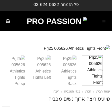
ילוג
טל הזמנות
03-624-0622
תוכן
עמוד הבית
/
חנות
/
בגדי המכביה
/
ריצה
טייטס ריצה ארוך נשים מכביה