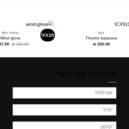
באף
כפפות +RH
מבצע!
Wind glove
Thremo balacava
דילוג
87.00
₪
220.00
₪
200.00
לתוכן
להזמנות צרו קשר