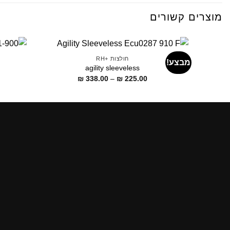
מוצרים קשורים
חולצות +RH
מבצע!
agility sleeveless
דילוג
₪
338.00
–
₪
225.00
לתוכן