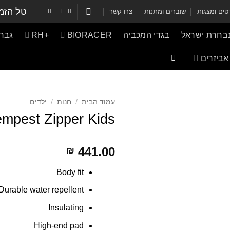
טל הזמ
ים ומצגות
שוברים ומתנות
צרו קשר
נבחרת ישראל
בגדי המכביה
BIORACER
+RH
גברי
אביזרים
עמוד הבית
/
חנות
/
ילדים
empest Zipper Kids
441.00
₪
Body fit
Durable water repellent
Insulating
High-end pad