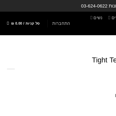
נות
03-624-0622
ם
נשים
התחברות
סל קניות /
0.00
₪
Tight T