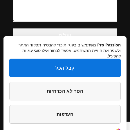
Please
leave
this
Pro Passion
משתמשים בעוגיות כדי להבטיח תפקוד האתר
field
ולשפר את חוויית המשתמש. אפשר לבחור אילו סוגי עוגיות
להפעיל.
empty.
קבל הכל
הסר לא הכרחיות
תקנון אתר
מדיניות פרטיות
ביטולים והחזרות
הצהרת נגישות
צרו קשר
העדפות
דילוג
דילוג
עיצוב והקמה סטודיו מיכל