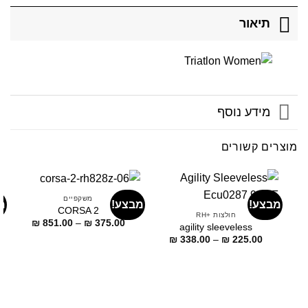
תיאור
מידע נוסף
מוצרים קשורים
משקפיים
מבצע!
מבצע!
מ
CORSA 2
חולצות +RH
דילוג
₪
851.00
–
₪
375.00
agility sleeveless
לתוכן
דילוג
₪
338.00
–
₪
225.00
לתוכן