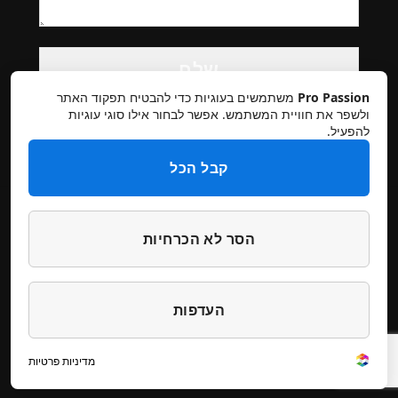
Please
leave
this
Pro Passion
משתמשים בעוגיות כדי להבטיח תפקוד האתר
field
ולשפר את חוויית המשתמש. אפשר לבחור אילו סוגי עוגיות
להפעיל.
empty.
קבל הכל
הסר לא הכרחיות
תקנון אתר
מדיניות פרטיות
ביטולים והחזרות
הצהרת נגישות
צרו קשר
העדפות
דילוג
דילוג
עיצוב והקמה סטודיו מיכל
מדיניות פרטיות
לתוכן
לתוכן
© כל הזכויות שמורות לפרופאשיין 2026