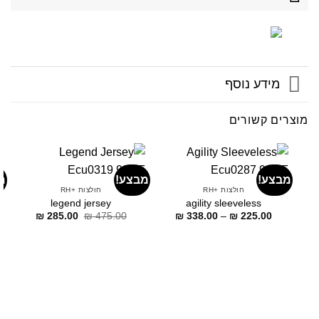
מידע נוסף
מוצרים קשורים
מבצע!
מבצע!
מ
חולצות +RH
חולצות +RH
legend jersey
agility sleeveless
דילוג
דילוג
דילוג
₪
285.00
₪
475.00
₪
338.00
–
₪
225.00
לתוכן
לתוכן
לתוכן