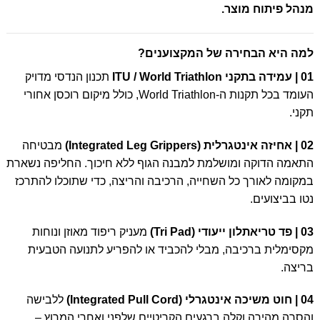
מנהל פיתוח מוצר.
למה היא הבחירה של המקצוענים?
01 | עמידה בתקני ITU / World Triathlon
תכנון הנדסי מדויק
העומד בכל תקנות ה-World Triathlon, כולל מיקום רוכסן אחורי
תקני.
02 | אחיזה אינטגרלית (Integrated Leg Grippers)
מבטיחה
התאמה הדוקה ומושלמת למבנה הגוף ללא חיכוך. החליפה נשארת
במקומה לאורך כל השחייה, הרכיבה והריצה, כדי שתוכלו להתרכז
נטו בביצועים.
03 | פד טריאתלון ייעודי (Tri Pad)
מעניק ריפוד מאוזן ונוחות
מקסימלית ברכיבה, מבלי להכביד או להפריע לתנועה הטבעית
בריצה.
04 | חוט משיכה אינטגרלי (Integrated Pull Cord)
ללבישה
והסרה מהירה וקלה ברגעים הקריטיים שלפני ואחרי המרוץ –