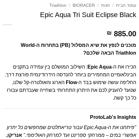
עמוד הבית
/
חנות
/
BIORACER
/
Triathlon
Epic Aqua Tri Suit Eclipse Black
885.00
₪
מוכנים לנפץ את שיא המסלול (PB) בתחרות ה-World
Triathlon הבאה שלכם?
הכירו את ה-
Epic Aqua
: השילוב המושלם בין עמידה בתקנים
הבינלאומיים המחמירים ביותר להנדסה הידרודינמית פורצת דרך.
החליפה עושה שימוש בבד ה-
Flow
הארוג והאולטרה-קל שלנו,
שנועד להעניק לכם את היתרון התחרותי בשחייה שעבדתם עבורו
כל כך קשה.
ProtoLab's Insights
"פיתחנו את ה-Epic Aqua עבור טריאתלטים שמחפשים כל יתרון
אפשרי במים – ממרחקי ספרינט ועד למרחק האולימפי."
אנריקו,