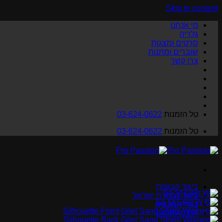
Skip to content
מי אנחנו
גלריה
סרטים ומצגות
שוברים ומתנות
צרו קשר
טל הזמנות
03-624-0622
טל הזמנות
03-624-0622
ביגוד קבוצות
ביגוד נבחרת ישראל
בגדי המכביה
BIORACER