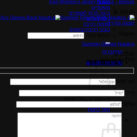
Icon Women’s Jersey Nautica – Bronze
קסדות
משקפיים
₪
360.00
ביגוד תרמי לאופניים
כיסוי נעליים
תצוגה מהירה
כפפות רכיבה
כובעי רכיבה ובאפים
Gloves
חיפוש עבור:
Summer Gloves Nautica
התחברות
₪
155.00
להזמנות צרו קשר
סל קניות /
0.00
₪
שם מלא*
מייל*
אין מוצרים בסל הקניות.
טלפון*
חזור לחנות
סל קניות