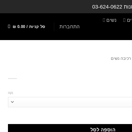
נות
03-624-0622
ם
נשים
התחברות
סל קניות /
0.00
₪
רכיבה נשים
וג
וכן
נקה
הוספה לסל