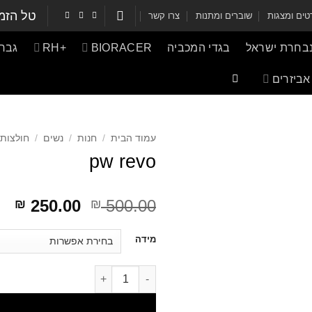
טל הזמ
ים ומצגות
שוברים ומתנות
צרו קשר
נבחרת ישראל
בגדי המכביה
BIORACER
+RH
גברי
אביזרים
עמוד הבית
/
חנות
/
נשים
/
חולצות 
pw revo
דילוג
דיל
250.00
500.00
₪
₪
לתוכן
לת
דילוג
מידה
לתוכן
דילוג לתוכן