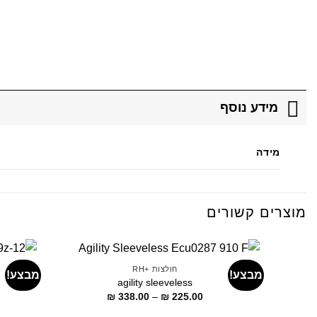
מידע נוסף
מידה
מוצרים קשורים
חולצות +RH
מבצע!
מבצע!
agility sleeveless
דילוג
₪
338.00
–
₪
225.00
לתוכן