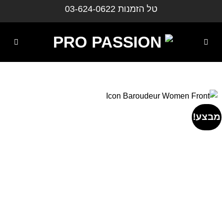
ילוג
טל הזמנות
03-624-0622
תוכן
מבצע!