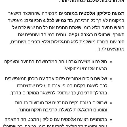
את הרכיבות שלכם למהנות יותר
:
רצועת סיליקון אלסטית במותניים
מבטיחה שהחולצה תישאר
במקומה לאורך כל הרכיבה,
בד גמיש לכל 4 הכיוונים
:
מאפשר
חופש תנועה מלא בזמן שאתם נותנים את כל מה שיש לכם על
האוכף, ש
רוולים בגזרה נקייה
:
נוחים במיוחד ועוטפים את
הזרועות בצורה מושלמת ללא התגלגלות וללא תפרים מיותרים,
מחמיאים לגוף.
חולצה זו מציעה גזרה נוחה המתחשבת בתנועה ומעניקה
מראה אלגנטי ומהוקצע.
שלושה כיסים אחוריים פלוס אחד עם רוכסן המאפשרים
לכם לשאת בקלות חטיפי אנרגיה וג'לים שתצטרכו
במהלך הרכיבה, כך שתוכלו להישאר ממוקדים בדרך.
שרוולים בגזרה נקייה מחבקים את הזרועות בנוחות
ומונעים התגלגלות למעלה. לרכיבה חלקה ומהנה.
במותניים רצועה אלסטית עם סיליקון המבטיחה התאמה
נוחה ומונעת מהחולצה להתנפנף בזמן רכיבה, כך שתוכלו