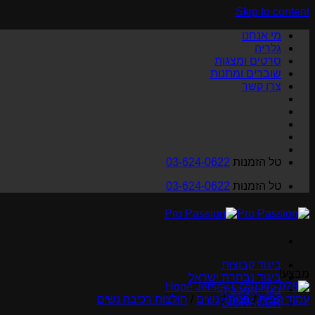
Skip to content
מי אנחנו
גלריה
סרטים ומצגות
שוברים ומתנות
צרו קשר
טל הזמנות
03-624-0622
טל הזמנות
03-624-0622
ביגוד קבוצות
מבצע!
ביגוד נבחרת ישראל
בגדי המכביה
עמוד הבית
/
חנות
/
נשים
/
חולצות רכיבה נשים
BIORACER