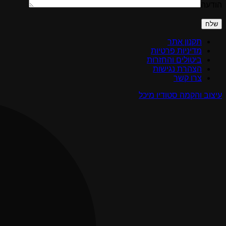
הודעה
Please
leave
this
field
תקנון אתר
empty.
מדיניות פרטיות
ביטולים והחזרות
הצהרת נגישות
צרו קשר
עיצוב והקמה סטודיו מיכל