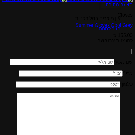
תצוגה מהירה
Gloves
אין מוצרים בסל הקניות.
Summer Gloves Cool Grey
חזור לחנות
₪
155.00
להזמנות צרו קשר
שם מלא*
מייל*
טלפון*