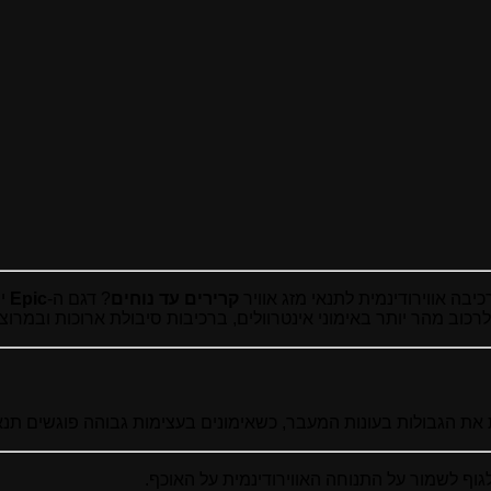
קרירים עד נוחים
? דגם ה-
Epic
יה
 את הגבולות בעונות המעבר, כשאימונים בעצימות גבוהה פוגשים תנאי
וף לשמור על התנוחה האווירודינמית על האוכף.