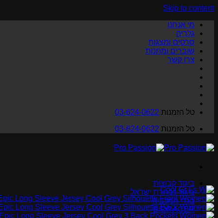
Skip to content
מי אנחנו
גלריה
סרטים ומצגות
שוברים ומתנות
צרו קשר
טל הזמנות
03-624-0622
טל הזמנות
03-624-0622
ביגוד קבוצות
ביגוד נבחרת ישראל
בגדי המכביה
BIORACER