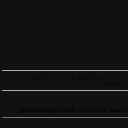
יה הבחירה המהירה ביותר שלך לכל סוגי הרכיבות, ויעזור לך
 מזג אוויר משתנים."
וונדי, תדמיתנית (Pattern maker)