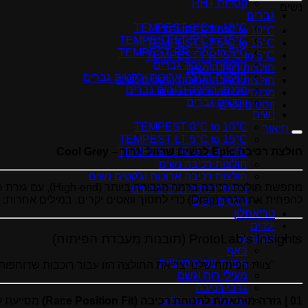
קסדות +RH
נשים
גברים
TEMPEST 0°C to 10°C
TEMPEST 0°C to 10°C
TEMPEST LT 5°C to 15°C
TEMPEST LT 5°C to 15°C
TEMPEST PR -5°C to 5°C
TEMPEST PR -5°C to 5°C
חולצות רכיבה גברים
חולצות רכיבה נשים
חולצות רכיבה ארוכות וג'קטים גברים
חולצות רכיבה ארוכות וג'קטים נשים
מכנסי רכיבה וביבים גברים
מכנסי רכיבה וביבים נשים
ווסטים גברים
ווסטים נשים
נשים
TEMPEST 0°C to 10°C
תיאור
TEMPEST LT 5°C to 15°C
חולצת רכיבה Epic לנשים שרוול ארוך – Cool Grey
TEMPEST PR -5°C to 5°C
חולצות רכיבה נשים
חולצות רכיבה ארוכות וג'קטים נשים
מחפשת חולצת רכיבה ברמה הגבוהה ביותר (High-end), עם גזרת רכיבה אווירודינמית לתנאי מזג אוויר
מכנסי רכיבה וביבים נשים
להפחית את הגרר (Drag) כדי לחסוך וואטים יקרים. במילים אחרות: לרכוב מהר יותר באימוני אינטרוולים, ברכיבות סיבולת ארוכות ובמרוצים מאתגרים.
ווסטים נשים
טריאתלון
ילדים
ProtoLab's Insights (תובנות מעבדת הפיתוח)
אביזרים
באף
גופיות בסיס קייציות
"צוות הפיתוח שלנו יצר את החולצה הזו עבור רוכבות שדוחפות
מעילי רוח וגשם
גרבי רכיבה
שרוולי ידיים ורגליים
01 | גזרה מותאמת לתנוחת רכיבה (Race Position Fit)
מסייעת לג