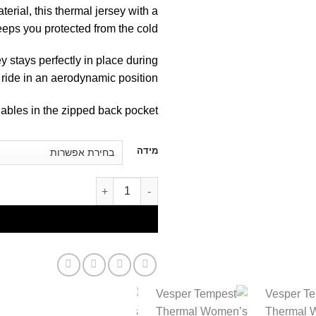
rial, this thermal jersey with a
eeps you protected from the cold.
y stays perfectly in place during
 ride in an aerodynamic position.
ables in the zipped back pocket.
דילוג
מידה
לתוכן
דילוג לתוכן