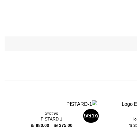
משקפיים
מבצע!
PISTARD 1
l
דילוג
דילוג
₪
680.00
–
₪
375.00
₪
3
לתוכן
לתוכן