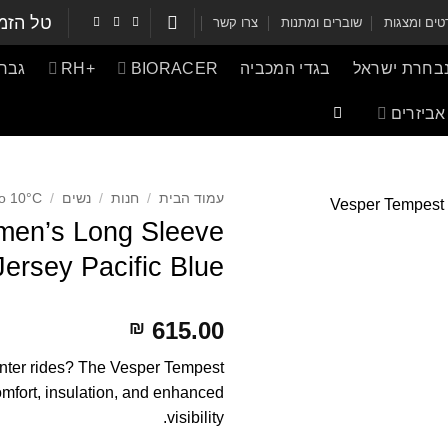
טל הזמ
ים ומצגות
שוברים ומתנות
צרו קשר
נבחרת ישראל
בגדי המכביה
BIORACER
+RH
גברי
אביזרים
עמוד הבית
/
חנות
/
נשים
/
o 10°C
men’s Long Sleeve
Jersey Pacific Blue
615.00
₪
winter rides? The Vesper Tempest
fort, insulation, and enhanced
visibility.