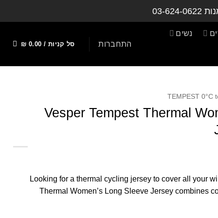
נות
03-624-0622
ם
נשים
התחברות
סל קניות /
0.00
₪
TEMPEST 0°C t
Vesper Tempest Thermal Wo
Looking for a thermal cycling jersey to cover all your 
Thermal Women’s Long Sleeve Jersey combines com