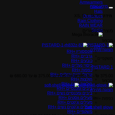
Armwarmers
מידע נוסף
Gloves
Hats
מידה
XS, S, L, M, XL
Overshoes
Rain Clothing
RAIN WEAR
Socks
מוצרים קשורים
מבצע!
+RH
תצוגה מהירה
אקססוריז +RH
גרביים +RH
משקפיים
כובעים +RH
כיסויי נעליים +RH
PISTARD 1
כפפות +RH
שרוולי ידיים ורגליים +RH
375.00
₪
–
680.00
₪
טווח מחירים: ⁦₪ 375.00⁩ עד ⁦₪ 680.00⁩
חולצות +RH
מבצע!
חולצות נשים +RH
ביבים ומכנסיים +RH
תצוגה מהירה
ביבים ומכנסיים נשים +RH
מעילים ווסטים +RH
כפפות +RH
מעילים וג'קטים +RH
מעילים וג'קטים נשים +RH
Soft shell glove
משקפיים +RH