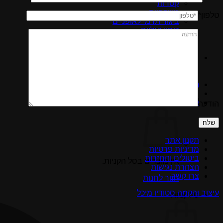
קסדות
משקפיים
טלפון*
ביגוד תרמי לאופניים
כיסוי נעליים
כפפות רכיבה
כובעי רכיבה ובאפים
חיפוש עבור:
התחברות
סל קניות /
0.00
₪
הודעה
Please
leave
this
field
תקנון אתר
empty.
מדיניות פרטיות
ביטולים והחזרות
אין מוצרים בסל הקניות.
הצהרת נגישות
צרו קשר
חזור לחנות
עיצוב והקמה סטודיו מיכל
סל קניות