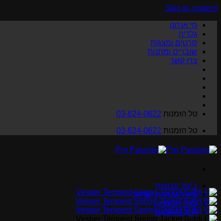
Skip to content
מי אנחנו
גלריה
סרטים ומצגות
שוברים ומתנות
צרו קשר
טל הזמנות
03-624-0622
טל הזמנות
03-624-0622
ביגוד קבוצות
ביגוד נבחרת ישראל
בגדי המכביה
BIORACER