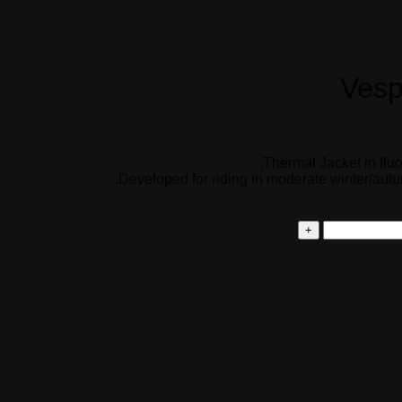
Vesp
Thermal Jacket in fluo
Developed for riding in moderate winter/autum