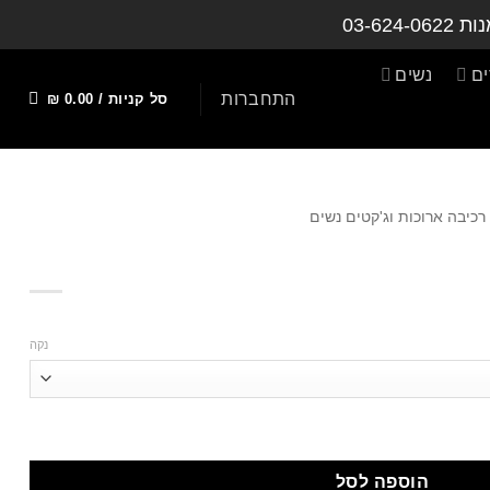
נות
03-624-0622
ם
נשים
התחברות
סל קניות /
0.00
₪
רכיבה ארוכות וג'קטים נשים
וג
וכן
נקה
הוספה לסל