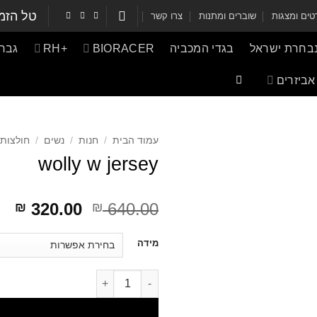
טל הזמ
ים ומצגות
שוברים ומתנות
צרו קשר
נבחרת ישראל
בגדי המכביה
BIORACER
+RH
גברי
אביזרים
עמוד הבית
/
חנות
/
נשים
/
חולצות 
wolly w jersey
דילוג
דיל
320.00
640.00
₪
₪
לתוכן
לת
דילוג
מידה
לתוכן
דילוג לתוכן