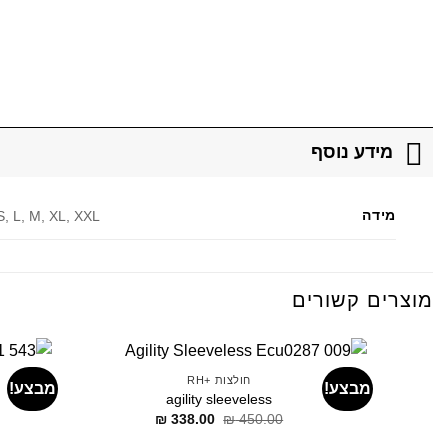
מידע נוסף
מידה
S, L, M, XL, XXL
מוצרים קשורים
חולצות +RH
מבצע!
מבצע!
agility sleeveless
דילוג
דילוג
₪
338.00
₪
450.00
לתוכן
לתוכן