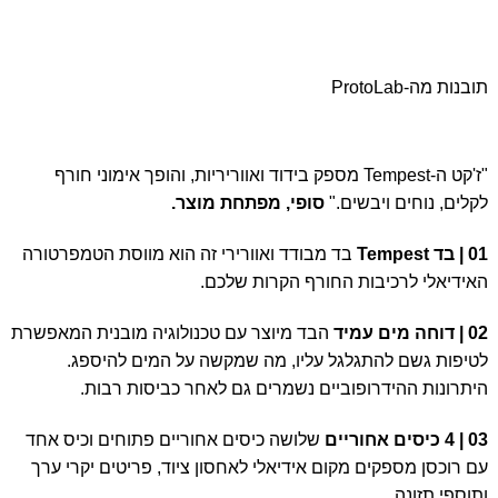
תובנות מה-ProtoLab
"ז'קט ה-Tempest מספק בידוד ואווריריות, והופך אימוני חורף
לקלים, נוחים ויבשים."
סופי, מפתחת מוצר.
01 | בד Tempest
בד מבודד ואוורירי זה הוא מווסת הטמפרטורה
האידיאלי לרכיבות החורף הקרות שלכם.
02 | דוחה מים עמיד
הבד מיוצר עם טכנולוגיה מובנית המאפשרת
לטיפות גשם להתגלגל עליו, מה שמקשה על המים להיספג.
היתרונות ההידרופוביים נשמרים גם לאחר כביסות רבות.
03 | 4 כיסים אחוריים
שלושה כיסים אחוריים פתוחים וכיס אחד
עם רוכסן מספקים מקום אידיאלי לאחסון ציוד, פריטים יקרי ערך
ותוספי תזונה.