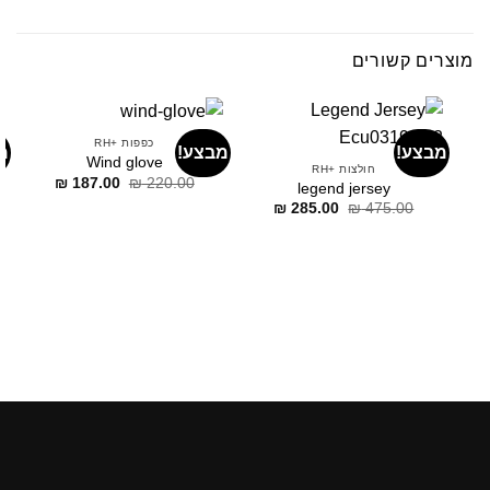
מוצרים קשורים
כפפות +RH
מבצע!
מבצע!
מ
Wind glove
חולצות +RH
דילוג
דילוג
₪
187.00
₪
220.00
legend jersey
לתוכן
לתוכן
דילוג
דילוג
₪
285.00
₪
475.00
לתוכן
לתוכן