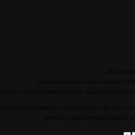
 295.00.
Looking for a jersey to shine on the bike? With 
sensation usually associated with metals. A special blend of sof
ur jersey remains perfectly in place during the entire ride. Fur
At the back, you have enough space to sto