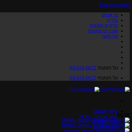
Skip to content
מי אנחנו
גלריה
סרטים ומצגות
שוברים ומתנות
צרו קשר
טל הזמנות
03-624-0622
טל הזמנות
03-624-0622
ביגוד קבוצות
מבצע!
ביגוד נבחרת ישראל
בגדי המכביה
BIORACER