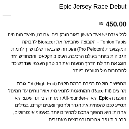
Epic Jersey Race Debut
450.00
₪
לכל אגדה יש צעד ראשון באור הזרקורים. עבורנו, הצעד הזה היה
Tonton Tapis – הקבוצה שהביאה את Bioracer לדבוקה
המקצוענית (Pro Peloton) והוכיחה שהביגוד שלנו שייך לרמות
הגבוהות ביותר בעולם הרכיבה. העיצוב הקלאסי והמחודש הזה
חוגג את תחילת הדרך הנועזת ואת הביטחון העצמי שנדרש כדי
להתחרות מול הטובים ביותר.
מחפשים חולצת רכיבה ברמת הקצה (High-End) עם גזרת
מרוצים (Race Fit) המותאמת לתנאי מזג אוויר נוחים עד חמים?
חולצת ה-
Epic
היא ה-All-rounder המהירה ביותר שלנו; היא
תסייע לכם להפחית את הגרר ולחסוך וואטים יקרים. במילים
אחרות: היא תהפוך אתכם למהירים יותר באימוני אינטרוולים,
ברכיבות נפח ארוכות ובמרוצים מאתגרים.