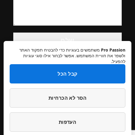
Please
leave
this
Pro Passion
משתמשים בעוגיות כדי להבטיח תפקוד האתר
field
ולשפר את חוויית המשתמש. אפשר לבחור אילו סוגי עוגיות
להפעיל.
empty.
קבל הכל
הסר לא הכרחיות
תקנון אתר
מדיניות פרטיות
ביטולים והחזרות
הצהרת נגישות
צרו קשר
העדפות
דילוג
דילוג
עיצוב והקמה סטודיו מיכל