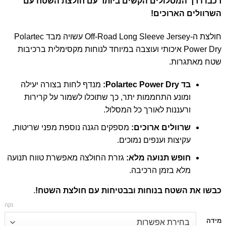
רכבו דרך המסלולים הקשים ביותר עם חולצת השטח
עם
השרוולים הארוכים!
חולצת ה-Off-Road Long Sleeve Jersey עשויה מבד Polartec
Power Dry איכותי ועוצבה במיוחד לנוחות מקסימלית ברכיבות
שטח מאתגרות.
בד
Polartec Power Dry:
מנדף לחות בצורה יעילה
ומונע התחממות יתר, כך שתוכלו לשמור על קרירות
ורעננות לאורך כל המסלול.
שרוולים ארוכים
:
מספקים הגנה נוספת מפני שריטות,
עקיצות וענפים נמוכים.
חופש תנועה מלא
:
גזרת החולצה מאפשרת טווח תנועה
מלא בזמן הרכיבה.
כבשו את השטח בנוחות ובבטיחות עם חולצת השטח!
.
נקה
דילוג
מידה
לתוכן