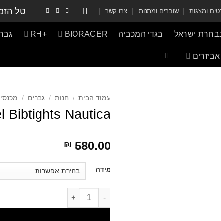
טל הזמ
ים ומצגות
שוברים ומתנות
צרו קשר
נבחרת ישראל
בגדי המכביה
BIORACER
+RH
גברי
אביזרים
עמוד הבית
/
חנות
/
גברים
/
מכנסי 
l Bibtights Nautica
580.00
₪
דילוג
מידה
לתוכן
דילוג לתוכן