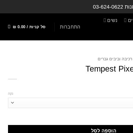
נות
03-624-0622
ם
נשים
התחברות
סל קניות /
0.00
₪
רכיבה וביבים גברים
Tempest Pixe
נקה
הוספה לסל