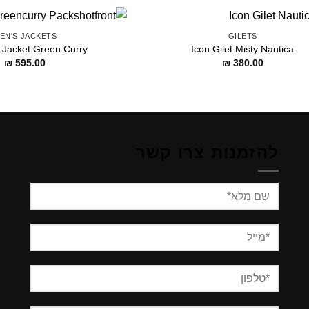
EN'S JACKETS
GILETS
 Jacket Green Curry
Icon Gilet Misty Nautica
₪
595.00
₪
380.00
להזמנות צרו קשר