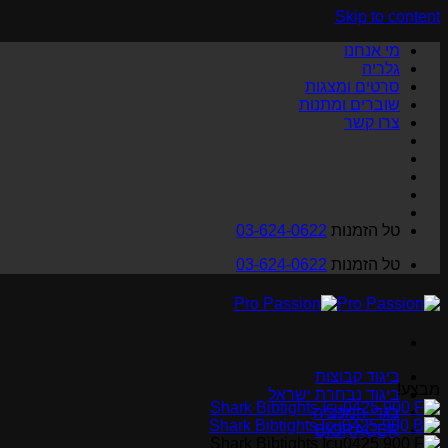
Skip to content
מי אנחנו
גלריה
סרטים ומצגות
שוברים ומתנות
צרו קשר
טל הזמנות
03-624-0622
טל הזמנות
03-624-0622
ביגוד קבוצות
מבצע!
ביגוד נבחרת ישראל
בגדי המכביה
BIORACER