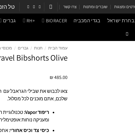
טל הזמ
טים ומצגות
שוברים ומתנות
צרו קשר
נבחרת ישראל
בגדי המכביה
BIORACER
+RH
גברים
עמוד הבית
/
חנות
/
גברים
/
מכנסי ר
ravel Bibshorts Olive
₪
485.00
שלכם, אתם מוכנים לכל מסלול.
ריפוד Vapor:
טכנולוגיית 
ומעניקה נוחות אופטימלי
כיסי צד וכיס אחורי:
אחסון