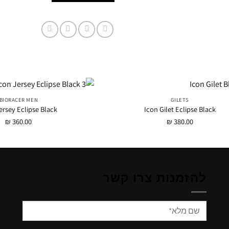
BIORACER MEN
GILETS
ersey Eclipse Black
Icon Gilet Eclipse Black
₪
360.00
₪
380.00
להזמנות צרו קשר