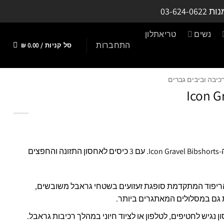
נות
03-624-0622
נשים
טריאתלון
התחברות
סל קניות /
0.00
₪
כיבה וביבים גברים
Icon G
צאו לכבוש את שבילי הגראבל עם ה-Icon Gravel Bibshorts. עם 3 כיסים לאחסון התזונה והחפצים
הריפוד המתקדמת סופגת זעזועים בשטחי גראבל משובשים,
ת גם במסלולים המאתגרים ביותר.
 נגיש לחטיפים, לטלפון או לציוד חיוני במהלך רכיבות גראבל.