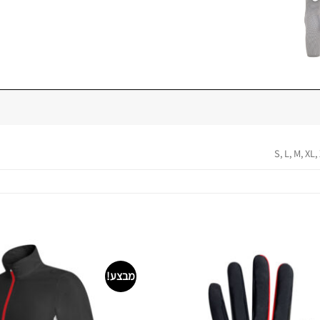
S, L, M, XL,
מבצע!