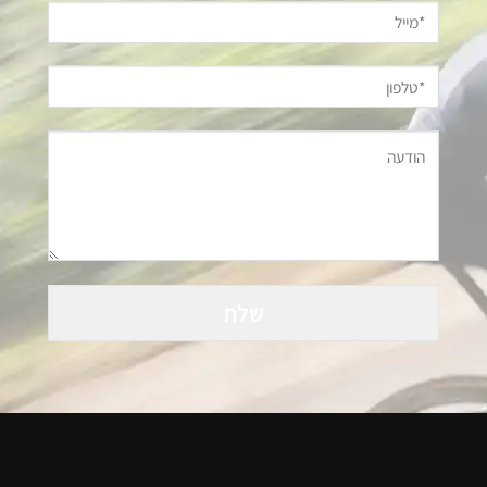
Please
leave
this
field
empty.