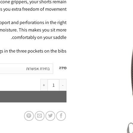
icone grippers, your shorts remain
ives you extra freedom of movement.
ort and perforations in the right
 moisture. This makes you sit more
comfortably on your saddle.
 in the three pockets on the bibs.
דילוג
מידה
לתוכן
דילוג לתוכן