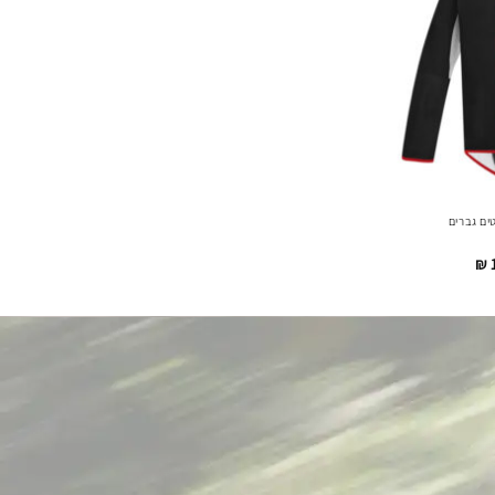
ים גברים
דילוג
₪
1
לתוכן