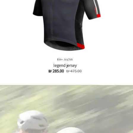
חולצות +RH
legend jersey
דילוג
דילוג
₪
285.00
₪
475.00
לתוכן
לתוכן