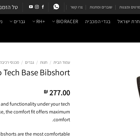
טל הזמנ
רטים ומצגות
שוברים ומתנות
צרו קשר
בחרת ישראל
בגדי המכביה
BIORACER
+RH
גברים
נש
עמוד הבית
/
חנות
/
גברים
/
מכנסי רכיבה 
 Tech Base Bibshort
277.00
₪
 and functionality under your tech
ike, the comfort fit offers maximum
comfort.
 bibshorts are the most comfortable