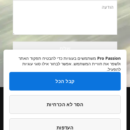
Please
leave
this
Pro Passion
משתמשים בעוגיות כדי להבטיח תפקוד האתר
field
ולשפר את חוויית המשתמש. אפשר לבחור אילו סוגי עוגיות
להפעיל.
empty.
קבל הכל
הסר לא הכרחיות
תקנון אתר
מדיניות פרטיות
ביטולים והחזרות
הצהרת נגישות
צרו קשר
העדפות