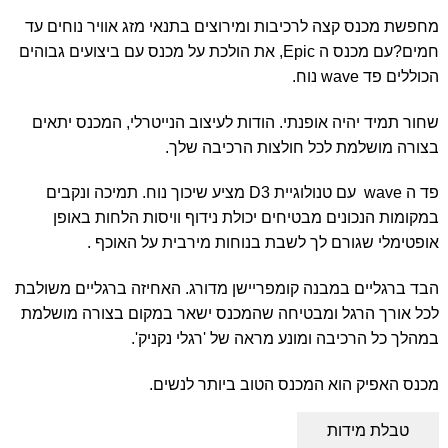
מחפשת מכנס קצה לרכיבות ומירוצים בתנאי מזג אוויר נוחים עד
חמים?עם מכנס ה Epic, את הולכת על מכנס עם ביצועים גבוהים
הכוללים פד wave נוח.
שחור תמיד יהיה אופנתי. הודות לעיצוב הנייטרלי, המכנס יתאים
בצורה מושלמת לכל חולצות הרכיבה שלך.
פד ה wave עם טנולוגיית D3 מציע שיכוך נוח. תמיכה ונקבים
במקומות הנכונים מבטיחים יכולת נידוף וויסות הלחות באופן
אופטימלי שגורם לך לשבת בנוחות מירבית על האוכף .
הבד ברגליים במבנה קומפריישן מדורג. האחיזה ברגליים משולבת
לכל אורך הרגל ומבטיחה שהמכנס ישאר במקום בצורה מושלמת
במהלך כל הרכיבה ומונע מראה של 'רגלי נקניק'.
מכנס האפיק הוא המכנס הטוב ביותר לנשים.
טבלת מידות