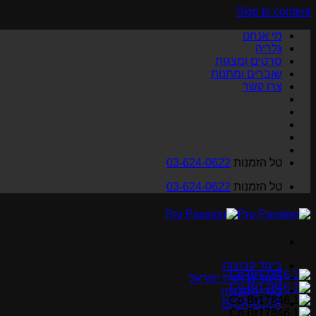
Skip to content
מי אנחנו
גלריה
סרטים ומצגות
שוברים ומתנות
צרו קשר
טל הזמנות
03-624-0622
טל הזמנות
03-624-0622
ביגוד קבוצות
ביגוד נבחרת ישראל
בגדי המכביה
BIORACER