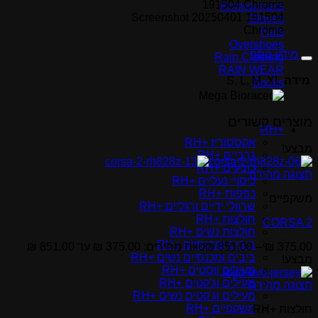
Armwarmers
Screenshot 20250401 191504
Gloves
Chrome
Hats
Overshoes
מידע נוסף
Rain Clothing
RAIN WEAR
מידה
S, L, M, XL
Socks
מוצרים קשורים
+RH
אקססוריז +RH
מבצע!
גרביים +RH
כובעים +RH
תצוגה מהירה
כיסויי נעליים +RH
כפפות +RH
משקפיים
שרוולי ידיים ורגליים +RH
חולצות +RH
CORSA 2
חולצות נשים +RH
ביבים ומכנסיים +RH
375.00
₪
–
851.00
₪
טווח מחירים: ⁦₪ 375.00⁩ עד ⁦₪ 851.00⁩
ביבים ומכנסיים נשים +RH
מבצע!
מעילים ווסטים +RH
מעילים וג'קטים +RH
תצוגה מהירה
מעילים וג'קטים נשים +RH
משקפיים +RH
חולצות +RH