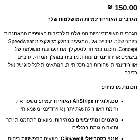
150.00
₪
הגרביים האווירודינמיות המושלמות שלך
הגרביים האווירודינמיות המושלמות לרכיבות האופניים המאתגרות
ביותר שלך. גרביים אלו, המגיעים כחלק מקולקציית Speedwear
Concept, תוכננו במיוחד לספק לך את תערובת מושלמת של
ביצועים אווירודינמיים ונוחות מרבית במהלך המרוץ. גרביים
אווירודינמיות שחורות רב-תכליתיות, המתאימות לכל סוג של נעל
רכיבה.
תכונות מרכזיות:
טכנולוגיית AirStripe האווירודינמית:
משפר את
זרימת האוויר להשגת יתרון אווירודינמי משמעותי.
נושמים ומתייבשים במהירות:
מונעים התחממות יתר
והזעה מוגזמת ברגליים.
אנטי בקטריאלי Climawell:
מונעים התפשטות ריחות