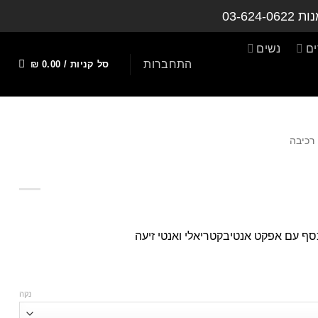
נות
03-624-0622
ם
נשים
התחברות
סל קניות /
0.00
₪
 רכיבה
נקה