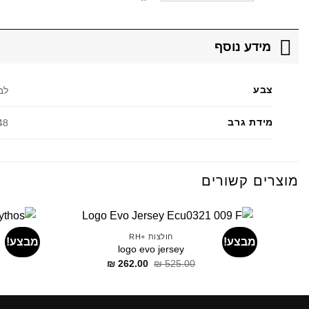
מידע נוסף
צבע
לב
מידת גרב
48
מוצרים קשורים
חולצות +RH
מבצע!
מבצע!
logo evo jersey
דילוג
דילוג
₪
262.00
₪
525.00
לתוכן
לתוכן