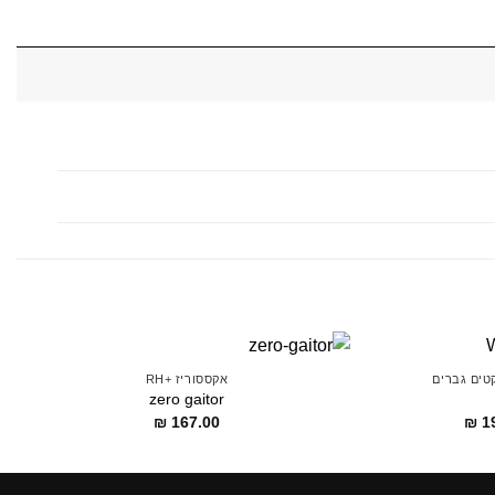
קטים גברים
אקססוריז +RH
zero gaitor
דילוג
₪
167.00
₪
1
לתוכן