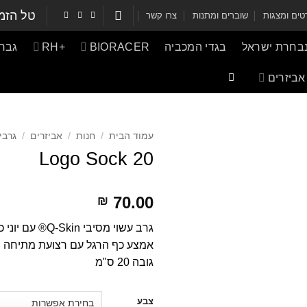
טל הזמ
ים ומצגות
שוברים ומתנות
צרו קשר
נבחרת ישראל
בגדי המכביה
BIORACER
+RH
גברי
אביזרים
עמוד הבית
/
חנות
/
אביזרים
/
גרבי
Logo Sock 20
70.00
₪
גרב עשוי מסיבי Q-Skin® עם יוני כסף עם אפקט אנטיבקטריאלי ואנטי זיעה
אמצע כף הרגל עם רצועת מתיחה
גובה 20 ס"מ
דילוג
צבע