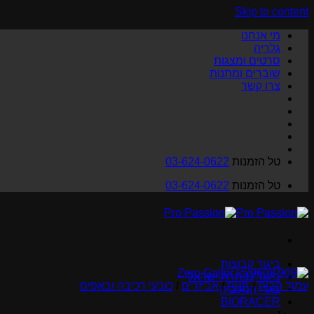
Skip to content
מי אנחנו
גלריה
סרטים ומצגות
שוברים ומתנות
צרו קשר
טל הזמנות
03-624-0622
טל הזמנות
03-624-0622
ביגוד קבוצות
ביגוד נבחרת ישראל
עמוד הבית
/
חנות
/
אביזרים
/
כובעי רכיבה ובאפים
בגדי המכביה
BIORACER