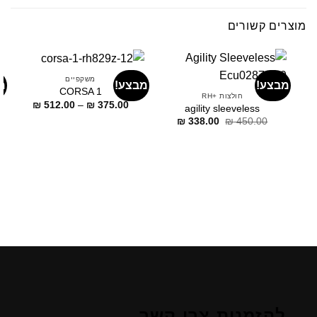
מוצרים קשורים
משקפיים
מבצע!
מבצע!
מ
CORSA 1
חולצות +RH
דילוג
₪
512.00
–
₪
375.00
agility sleeveless
לתוכן
דילוג
דילוג
₪
338.00
₪
450.00
לתוכן
לתוכן
להזמנות צרו קשר