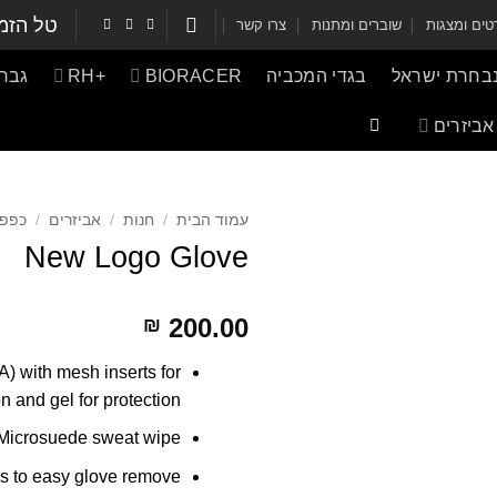
טל הזמ
ים ומצגות
שוברים ומתנות
צרו קשר
נבחרת ישראל
בגדי המכביה
BIORACER
+RH
גברי
אביזרים
עמוד הבית
/
חנות
/
אביזרים
/
כפפו
New Logo Glove
200.00
₪
) with mesh inserts for
on and gel for protection
Microsuede sweat wipe
rs to easy glove remove