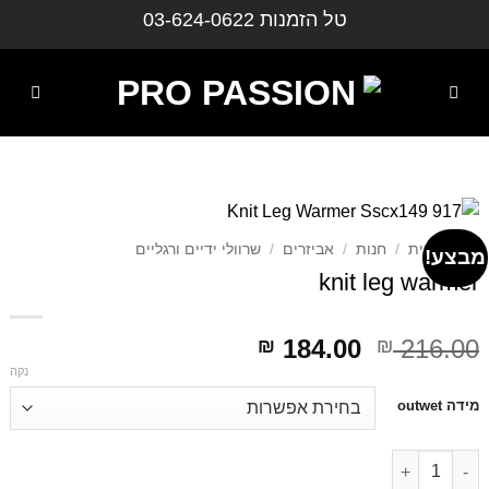
ילוג
טל הזמנות
03-624-0622
תוכן
עמוד הבית
/
חנות
/
אביזרים
/
שרוולי ידיים ורגליים
מבצע!
knit leg warmer
דילוג
דילוג
184.00
216.00
₪
₪
לתוכן
לתוכן
נקה
דילוג
מידה outwet
לתוכן
דילוג לתוכן