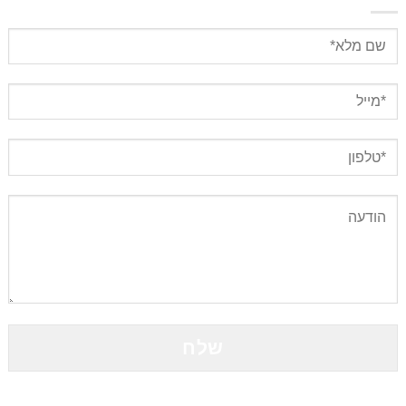
Please
leave
this
field