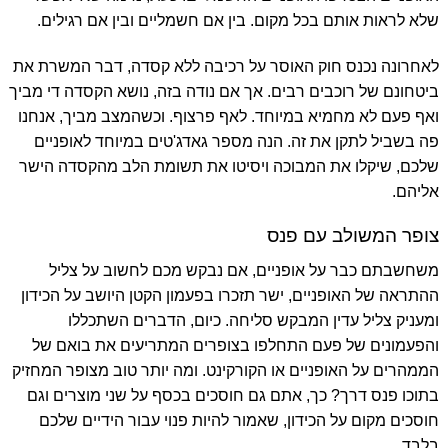
שלא לראות אותם בכל מקום. בין אם חשמליים ובין אם רגילים.
לאחרונה נכנס חוק האוסר על רכיבה ללא קסדה, דבר המשרת את
ביטחונם של רוכבים רבים. אך אם נודה בזה, נושא הקסדה די מביך
ואף פעם לא מחמיא במיוחד. לאף פרצוף. וכשהמצב מביך, אנחנו
פה בשביל לתקן את זה. הנה מספר גאדג'טים במיוחד לאופניים
שלכם, שיקלו את המבוכה ויסיטו את תשומת הלב מהקסדה הישר
אליהם.
צופר המשולב עם פנס
משחשבתם כבר על אופניים, אם נבקש מכם לחשוב על צליל
ההתראה של האופניים, ישר תזכרו בפעמון הקטן היושב על הכידון
ומעניק צליל עדין המבקש סליחה. כיום, הדברים השתכללו
והפעמונים של פעם התחלפו בצופרים המתריעים את בואם של
הממהרים על האופניים או ה
קורקינט
. ומה יותר טוב מצופר המחזיק
בתוכו פנס דרך? כך, אתם גם חוסכים בכסף על שני מוצרים וגם
חוסכים מקום על הכידון, שאמור להיות פנוי עבור הידיים שלכם
בלבד.