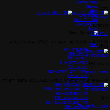
Armwarmers
Gloves
מבצע!
Hats
Overshoes
תצוגה מהירה
Rain Clothing
RAIN WEAR
משקפיים
Socks
CORSA 1
375.00
₪
–
512.00
₪
טווח מחירים: ⁦₪ 375.00⁩ עד ⁦₪ 512.00⁩
+RH
מבצע!
אקססוריז +RH
גרביים +RH
תצוגה מהירה
כובעים +RH
כיסויי נעליים +RH
חולצות +RH
כפפות +RH
שרוולי ידיים ורגליים +RH
logo evo jersey
חולצות +RH
חולצות נשים +RH
525.00
₪
המחיר המקורי היה: ₪ 525.00.
315.00
₪
המחיר הנוכחי הוא: ₪
ביבים ומכנסיים +RH
ביבים ומכנסיים נשים +RH
תצוגה מהירה
מעילים ווסטים +RH
באף
מעילים וג'קטים +RH
מעילים וג'קטים נשים +RH
Thremo balacava
משקפיים +RH