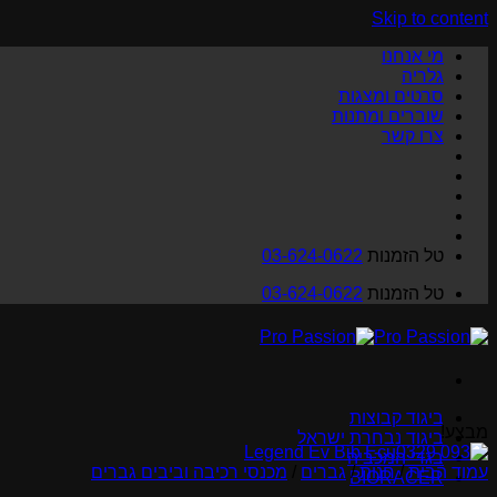
Skip to content
מי אנחנו
גלריה
סרטים ומצגות
שוברים ומתנות
צרו קשר
טל הזמנות
03-624-0622
טל הזמנות
03-624-0622
ביגוד קבוצות
מבצע!
ביגוד נבחרת ישראל
בגדי המכביה
עמוד הבית
/
חנות
/
גברים
/
מכנסי רכיבה וביבים גברים
BIORACER